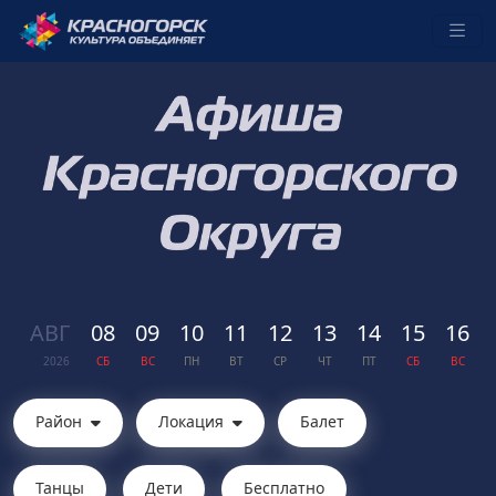
АВГ
08
09
10
11
12
13
14
15
16
2026
СБ
ВС
ПН
ВТ
СР
ЧТ
ПТ
СБ
ВС
Район
Локация
Балет
Танцы
Дети
Бесплатно