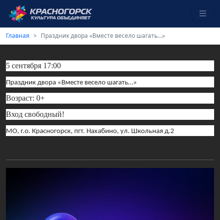
Главная
Праздник двора «Вместе весело шагать…»
5 сентября 17:00
Праздник двора «Вместе весело шагать…»
Возраст: 0+
Вход свободный!
МО, г.о. Красногорск, пгт. Нахабино, ул. Школьная д.2