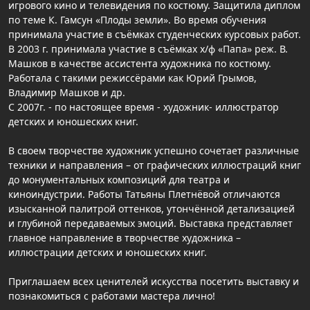
игрового кино и телевидения по костюму. Защитила диплом
по теме К. Гамсун «Плоды земли». Во время обучения
принимала участие в съёмках студенческих курсовых работ.
В 2003 г. принимала участие в съёмках х/ф «Папа» реж. В.
Машков в качестве ассистента художника по костюму.
Работала с такими режиссёрами как Юрий Грымов,
Владимир Машков и др.
С 2007г. - по настоящее время - художник- иллюстратор
детских и юношеских книг.
В своем творчестве художник успешно сочетает различные
техники и направления – от графических иллюстраций книг
до монументальных композиций для театра и
киноиндустрии. Работы Татьяны Плетнёвой отличаются
изысканной палитрой оттенков, утончённой детализацией
и глубиной передаваемых эмоций. Выставка представляет
главное направление в творчестве художника –
иллюстрации детских и юношеских книг.
Приглашаем всех ценителей искусства посетить выставку и
познакомиться с работами мастера лично!