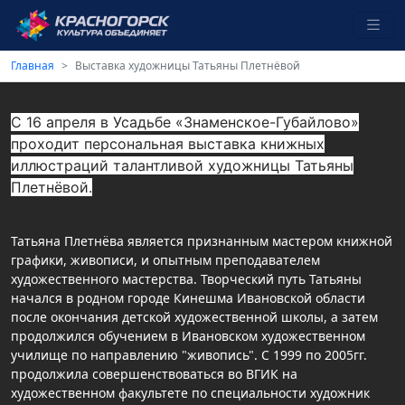
Главная
Выставка художницы Татьяны Плетнёвой
С 16 апреля в Усадьбе «Знаменское-Губайлово»
проходит персональная выставка книжных
иллюстраций талантливой художницы Татьяны
Плетнёвой.
Татьяна Плетнёва является признанным мастером книжной
графики, живописи, и опытным преподавателем
художественного мастерства. Творческий путь Татьяны
начался в родном городе Кинешма Ивановской области
после окончания детской художественной школы, а затем
продолжился обучением в Ивановском художественном
училище по направлению "живопись". С 1999 по 2005гг.
продолжила совершенствоваться во ВГИК на
художественном факультете по специальности художник