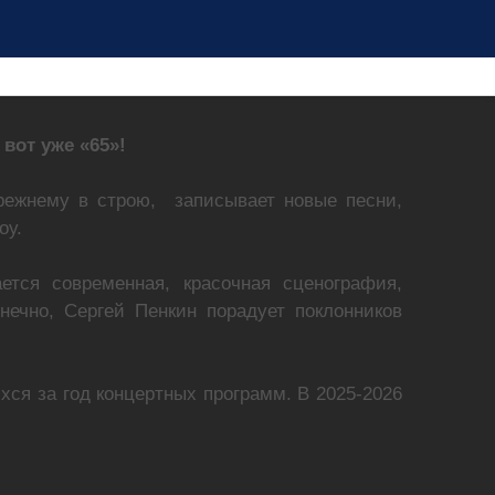
вот уже «65»!
режнему в строю, записывает новые песни,
оу.
тся современная, красочная сценография,
нечно, Сергей Пенкин порадует поклонников
ся за год концертных программ. В 2025-2026