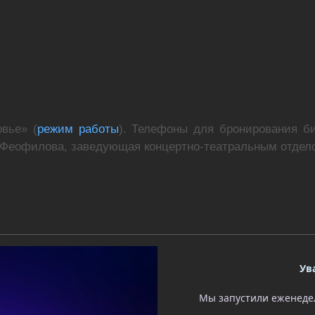
вье» (
режим работы
). Телефоны для бронирования би
 Феофилова, заведующая концертно-театральным отде
Ув
Мы запустили еженедел