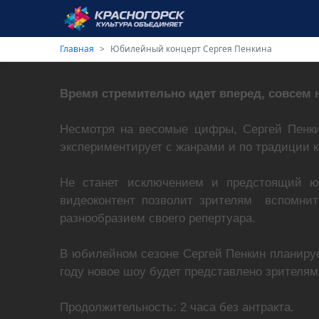
Главная
Юбилейный концерт Сергея Пенкина
Время стремительно идет вперед, совсем н
Несмотря на весомые цифры, Сергей Пенки
экспериментирует с жанрами и по традиции к
Не станет исключением и предстоящий юб
видеоконтент позволит зрителям вспомнить
разнообразием своего репертуара.
В юбилейном сезоне Сергей Пенкин планируе
году новое шоу будет представлено зрителям
Продолжительность: 2 часа без антракта.