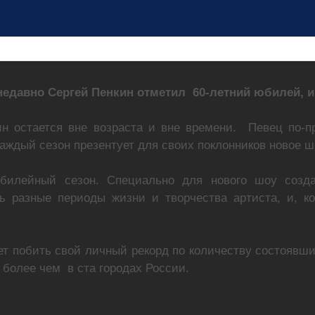
едавно Сергей Пенкин отметил 60-летний юбилей, и 
н остается вне возраста и вне времени. Певец по-п
аждый сезон презентует для своих поклонников новое ш
илейный сезон. Специально для нового шоу создае
 разные периоды жизни и творчества артиста, и, ко
т побить свой личный рекорд по количеству состоявших
 более чем в ста городах России.