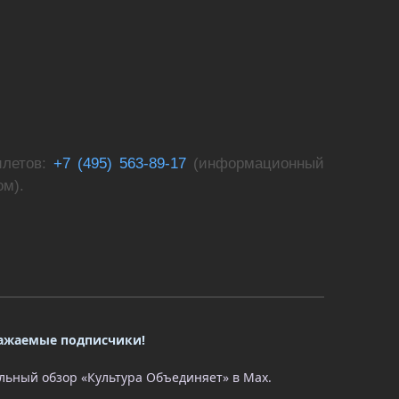
летов:
+7 (495) 563-89-17
(информационный
лом).
ажаемые подписчики!
ьный обзор «Культура Объединяет» в Max.