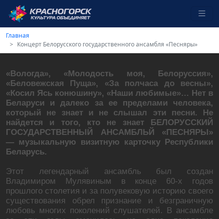
Главная
Концерт Белорусского государственного ансамбля «Песняры»
«Вологда», «Молодость моя, Белоруссия»,
«Беловежская Пуща», «За полчаса до весны»,
«Косил Ясь конюшину», «Наши любимые»… Нет в
Беларуси и далеко за ее пределами человека,
который не знает и не слышал эти песни. Не
найдется и того, кто не знает БЕЛОРУССКИЙ
ГОСУДАРСТВЕННЫЙ АНСАМБЛЬЙ «ПЕСНЯРЫ»
— музыкальную визитную карточку Республики
Беларусь.
Этот легендарный ансамбль был создан
Владимиром Мулявиным в конце 60-х годов
прошлого столетия и за полувековую историю своего
существования обрел признание и безграничную
любовь многих поколений слушателей. В ансамбле