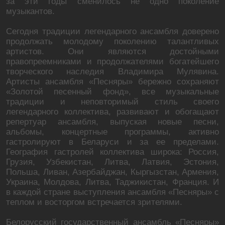
за эти годы сменилось не одно поколение
музыкантов.
Сегодня традиции легендарного ансамбля доверено
продолжать молодому поколению талантливых
артистов. Они являются достойными
правопреемниками и продолжателями богатейшего
творческого наследия Владимира Мулявина.
Артисты ансамбля «Песняры» бережно сохраняют
«Золотой песенный фонд», все музыкальные
традиции и неповторимый стиль своего
легендарного коллектива, развивают и обогащают
репертуар ансамбля, выпуская новые песни,
альбомы, концертные программы, активно
гастролируют в Беларуси и за ее пределами.
География гастролей коллектива широка: Россия,
Грузия, Узбекистан, Литва, Латвия, Эстония,
Польша, Ливан, Азербайджан, Кыргызстан, Армения,
Украина, Молдова, Литва, Таджикистан, Франция. И
в каждой стране выступления ансамбля «Песняры» с
теплом и восторгом встречается зрителями.
Белорусский государственный ансамбль «Песняры»