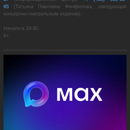
65
(Татьяна Павловна Феофилова, заведующая
концертно-театральным отделом).
Начало в 19:30
6+