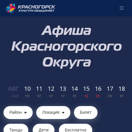
АВГ
10
11
12
13
14
15
16
17
18
2026
ПН
ВТ
СР
ЧТ
ПТ
СБ
ВС
ПН
ВТ
Район
Локация
Балет
Танцы
Дети
Бесплатно