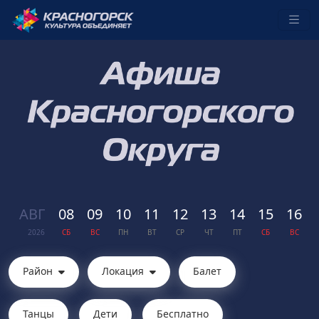
АВГ
08
09
10
11
12
13
14
15
16
2026
СБ
ВС
ПН
ВТ
СР
ЧТ
ПТ
СБ
ВС
Район
Локация
Балет
Танцы
Дети
Бесплатно