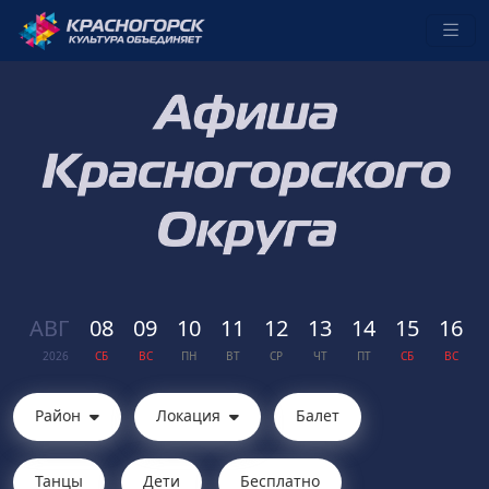
АВГ
08
09
10
11
12
13
14
15
16
2026
СБ
ВС
ПН
ВТ
СР
ЧТ
ПТ
СБ
ВС
Район
Локация
Балет
Танцы
Дети
Бесплатно