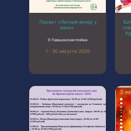
Проект «Летний вечер у
Би
реки»
сов
Кр
⚲ Павшинская пойма
1 - 30 августа 2026