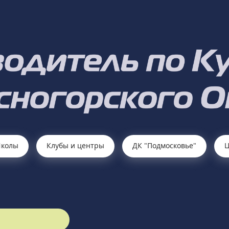
колы
Клубы и центры
ДК "Подмосковье"
Ц