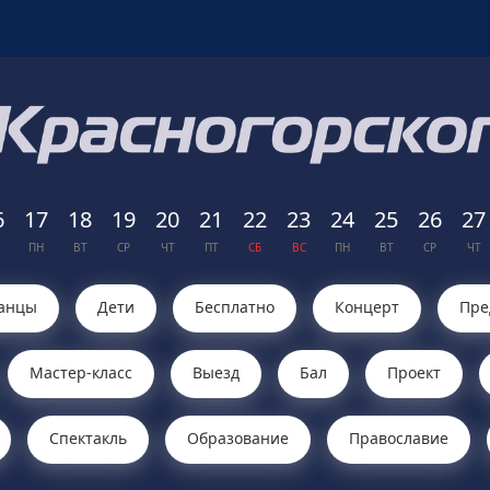
6
17
18
19
20
21
22
23
24
25
26
27
ПН
ВТ
СР
ЧТ
ПТ
СБ
ВС
ПН
ВТ
СР
ЧТ
анцы
Дети
Бесплатно
Концерт
Пре
Мастер-класс
Выезд
Бал
Проект
Cпектакль
Образование
Православие