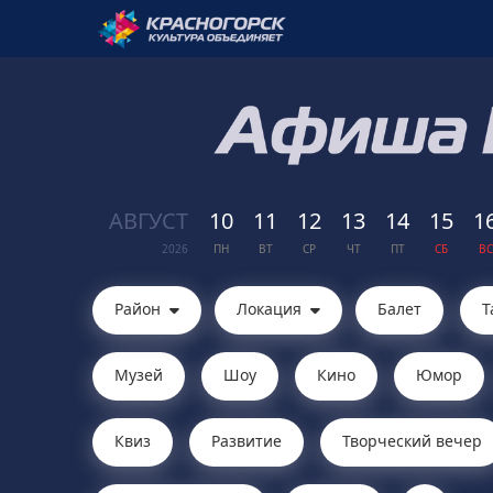
АВГ
УСТ
10
11
12
13
14
15
1
2026
ПН
ВТ
СР
ЧТ
ПТ
СБ
ВС
Район
Локация
Балет
Т
Музей
Шоу
Кино
Юмор
Квиз
Развитие
Творческий вечер