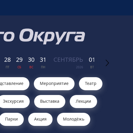
28
29
30
31
СЕН
ТЯБРЬ
01
02
03
04
ПТ
СБ
ВС
ПН
2026
ВТ
СР
ЧТ
ПТ
дставление
Мероприятие
Театр
Экскурсия
Выставка
Лекции
Парки
Акция
Молодёжь