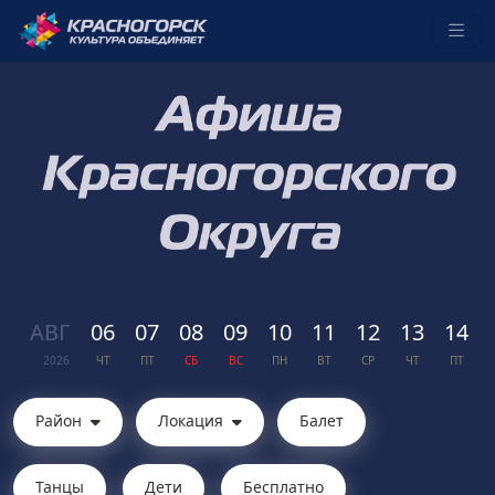
АВГ
06
07
08
09
10
11
12
13
14
2026
ЧТ
ПТ
СБ
ВС
ПН
ВТ
СР
ЧТ
ПТ
Район
Локация
Балет
Танцы
Дети
Бесплатно