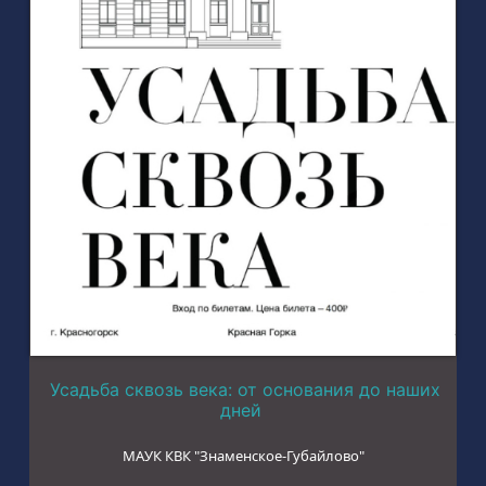
Усадьба сквозь века: от основания до наших
дней
МАУК КВК "Знаменское-Губайлово"