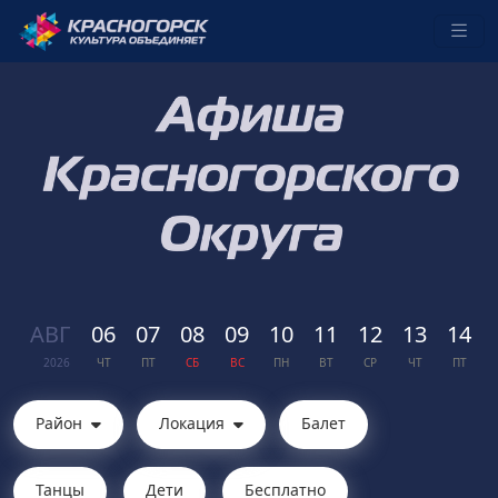
АВГ
06
07
08
09
10
11
12
13
14
2026
ЧТ
ПТ
СБ
ВС
ПН
ВТ
СР
ЧТ
ПТ
Район
Локация
Балет
Танцы
Дети
Бесплатно