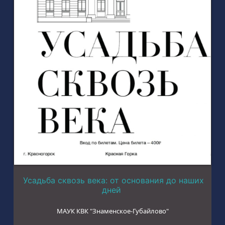
Усадьба сквозь века: от основания до наших
дней
МАУК КВК "Знаменское-Губайлово"