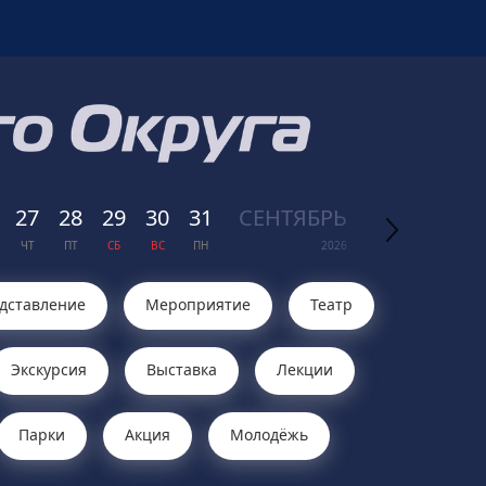
27
28
29
30
31
СЕН
ТЯБРЬ
01
02
03
ЧТ
ПТ
СБ
ВС
ПН
2026
ВТ
СР
ЧТ
дставление
Мероприятие
Театр
Экскурсия
Выставка
Лекции
Парки
Акция
Молодёжь