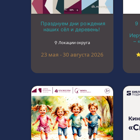
Празднуем дни рождения
9
наших сёл и деревень!
Иер
– 
⚲ Локации округа
23 мая - 30 августа 2026
⭐