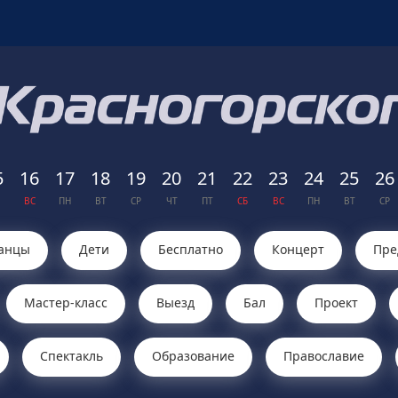
5
16
17
18
19
20
21
22
23
24
25
26
ВС
ПН
ВТ
СР
ЧТ
ПТ
СБ
ВС
ПН
ВТ
СР
анцы
Дети
Бесплатно
Концерт
Пре
Мастер-класс
Выезд
Бал
Проект
Cпектакль
Образование
Православие