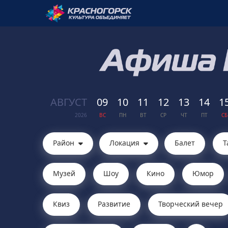
АВГ
УСТ
09
10
11
12
13
14
1
2026
ВС
ПН
ВТ
СР
ЧТ
ПТ
СБ
Район
Локация
Балет
Т
Музей
Шоу
Кино
Юмор
Квиз
Развитие
Творческий вечер