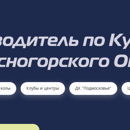
колы
Клубы и центры
ДК "Подмосковье"
Ц