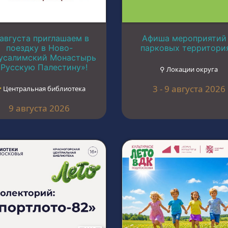
 августа приглашаем в
Афиша мероприятий
поездку в Ново-
парковых территори
усалимский Монастырь
«Русскую Палестину»!
⚲ Локации округа
3 - 9 августа 2026
︎ Центральная библиотека
9 августа 2026