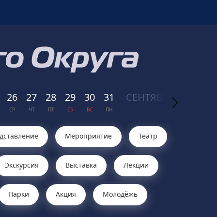
26
27
28
29
30
31
СЕН
ТЯБРЬ
01
02
СР
ЧТ
ПТ
СБ
ВС
ПН
2026
ВТ
СР
дставление
Мероприятие
Театр
Экскурсия
Выставка
Лекции
Парки
Акция
Молодёжь