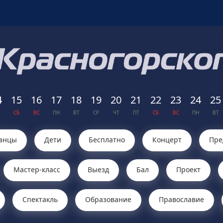
4
15
16
17
18
19
20
21
22
23
24
25
СБ
ВС
ПН
ВТ
СР
ЧТ
ПТ
СБ
ВС
ПН
ВТ
анцы
Дети
Бесплатно
Концерт
Пре
Мастер-класс
Выезд
Бал
Проект
Cпектакль
Образование
Православие