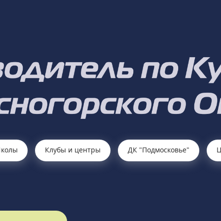
колы
Клубы и центры
ДК "Подмосковье"
Ц