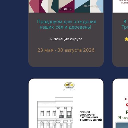
Празднуем дни рождения
8
наших сёл и деревень!
Тр
⚲ Локации округа
⭐
23 мая - 30 августа 2026