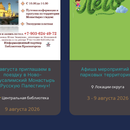
 августа приглашаем в
Афиша мероприятий
поездку в Ново-
парковых территори
усалимский Монастырь
«Русскую Палестину»!
⚲ Локации округа
3 - 9 августа 2026
︎ Центральная библиотека
9 августа 2026