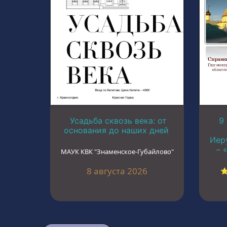
Усадьба сквозь века: от
9
основания до наших дней
Иер
– 
МАУК КВК "Знаменское-Губайлово"
8 августа 2026
⭐