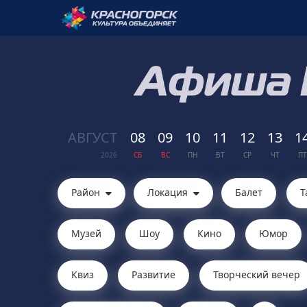
АВГ
УСТ
08
09
10
11
12
13
1
2026
СБ
ВС
ПН
ВТ
СР
ЧТ
ПТ
Район
Локация
Балет
Т
Музей
Шоу
Кино
Юмор
Квиз
Развитие
Творческий вечер