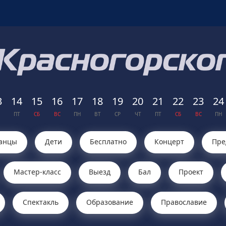
3
14
15
16
17
18
19
20
21
22
23
24
ПТ
СБ
ВС
ПН
ВТ
СР
ЧТ
ПТ
СБ
ВС
ПН
анцы
Дети
Бесплатно
Концерт
Пре
Мастер-класс
Выезд
Бал
Проект
Cпектакль
Образование
Православие