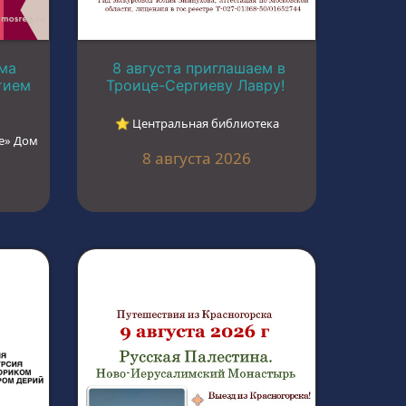
ма
8 августа приглашаем в
тием
Троице-Сергиеву Лавру!
⭐︎ Центральная библиотека
е» Дом
8 августа 2026