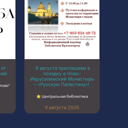
 от
9 августа приглашаем в
ней
поездку в Ново-
Иерусалимский Монастырь
– «Русскую Палестину»!
лово"
⭐︎ Центральная библиотека
9 августа 2026