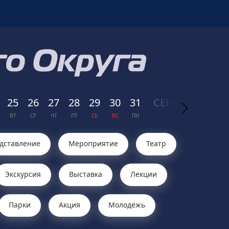
25
26
27
28
29
30
31
СЕН
ТЯБРЬ
01
ВТ
СР
ЧТ
ПТ
СБ
ВС
ПН
2026
ВТ
дставление
Мероприятие
Театр
Экскурсия
Выставка
Лекции
Парки
Акция
Молодёжь