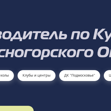
колы
Клубы и центры
ДК "Подмосковье"
Ц