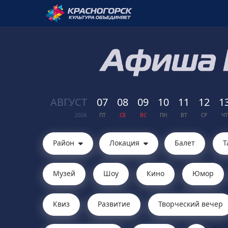
АВГ
УСТ
07
08
09
10
11
12
1
2026
ПТ
СБ
ВС
ПН
ВТ
СР
ЧТ
Район
Локация
Балет
Т
Музей
Шоу
Кино
Юмор
Квиз
Развитие
Творческий вечер