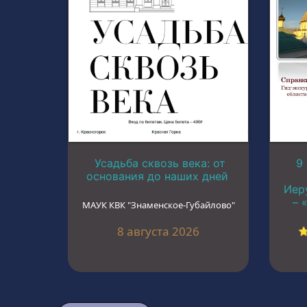
Усадьба сквозь века: от
9
основания до наших дней
Иер
– 
МАУК КВК "Знаменское-Губайлово"
8 августа 2026
⭐