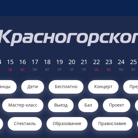
4
15
16
17
18
19
20
21
22
23
24
25
СБ
ВС
ПН
ВТ
СР
ЧТ
ПТ
СБ
ВС
ПН
ВТ
анцы
Дети
Бесплатно
Концерт
Пре
Мастер-класс
Выезд
Бал
Проект
Cпектакль
Образование
Православие