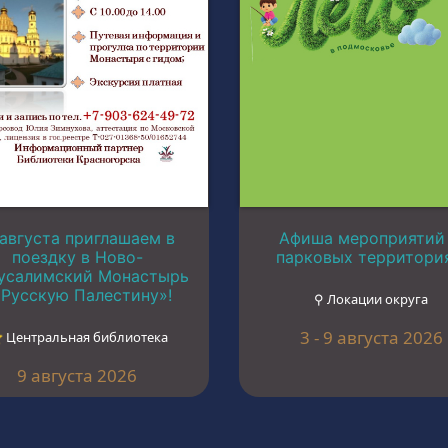
 августа приглашаем в
Афиша мероприятий
поездку в Ново-
парковых территори
усалимский Монастырь
«Русскую Палестину»!
⚲ Локации округа
3 - 9 августа 2026
︎ Центральная библиотека
9 августа 2026