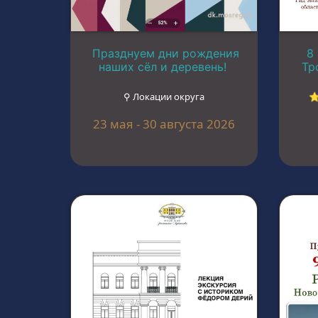
Празднуем дни рождения
8
наших сёл и деревень!
Тр
⚲ Локации округа
⭐
23 мая - 30 августа 2026