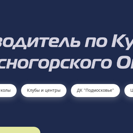
колы
Клубы и центры
ДК "Подмосковье"
Ц