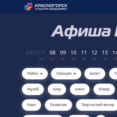
АВГ
УСТ
08
09
10
11
12
13
1
2026
СБ
ВС
ПН
ВТ
СР
ЧТ
ПТ
Район
Локация
Балет
Т
Музей
Шоу
Кино
Юмор
Квиз
Развитие
Творческий вечер