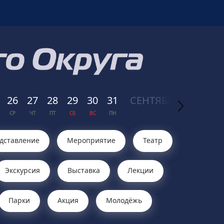
26
27
28
29
30
31
СЕН
ТЯБРЬ
01
02
СР
ЧТ
ПТ
СБ
ВС
ПН
2026
ВТ
СР
дставление
Мероприятие
Театр
Экскурсия
Выставка
Лекции
Парки
Акция
Молодёжь