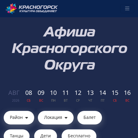
АВГ
08
09
10
11
12
13
14
15
16
2026
СБ
ВС
ПН
ВТ
СР
ЧТ
ПТ
СБ
ВС
Район
Локация
Балет
Танцы
Дети
Бесплатно