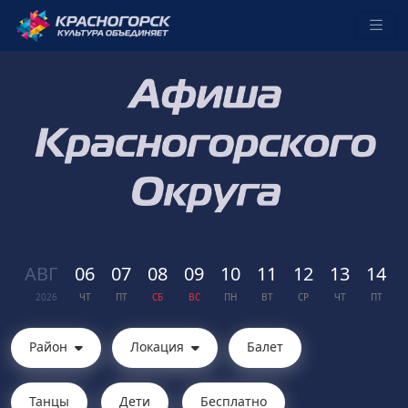
АВГ
06
07
08
09
10
11
12
13
14
2026
ЧТ
ПТ
СБ
ВС
ПН
ВТ
СР
ЧТ
ПТ
Район
Локация
Балет
Танцы
Дети
Бесплатно