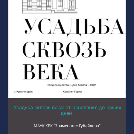
Усадьба сквозь века: от основания до наших
дней
МАУК КВК "Знаменское-Губайлово"