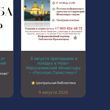
 от
9 августа приглашаем в
ней
поездку в Ново-
Иерусалимский Монастырь
– «Русскую Палестину»!
лово"
⭐︎ Центральная библиотека
9 августа 2026