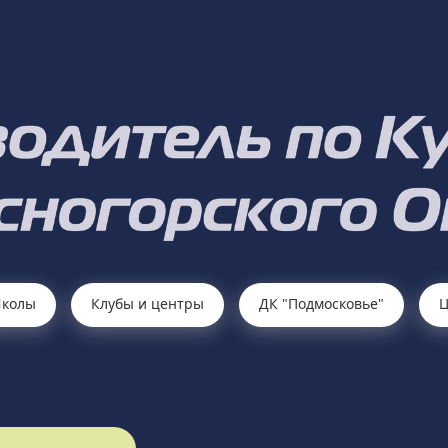
колы
Клубы и центры
ДК "Подмосковье"
Ц