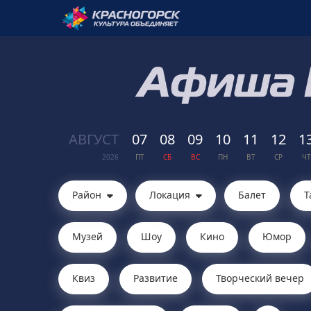
АВГ
УСТ
07
08
09
10
11
12
1
2026
ПТ
СБ
ВС
ПН
ВТ
СР
ЧТ
Район
Локация
Балет
Т
Музей
Шоу
Кино
Юмор
Квиз
Развитие
Творческий вечер