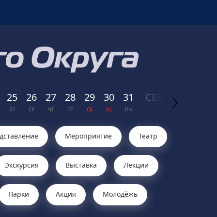
25
26
27
28
29
30
31
СЕН
ТЯБРЬ
01
ВТ
СР
ЧТ
ПТ
СБ
ВС
ПН
2026
ВТ
дставление
Мероприятие
Театр
Экскурсия
Выставка
Лекции
Парки
Акция
Молодёжь