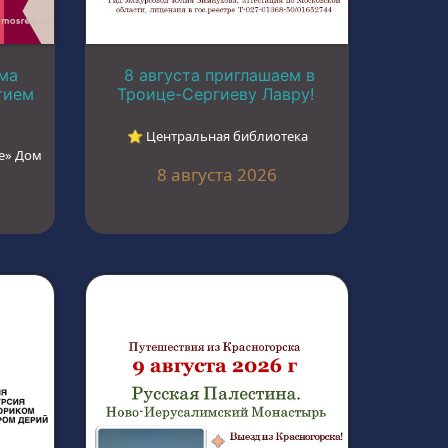
ма
8 августа приглашаем в
тием
Троице-Сергиеву Лавру!
⭐︎ Центральная библиотека
е» Дом
8 августа 2026