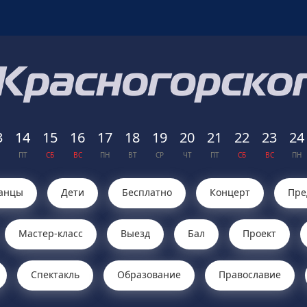
3
14
15
16
17
18
19
20
21
22
23
24
ПТ
СБ
ВС
ПН
ВТ
СР
ЧТ
ПТ
СБ
ВС
ПН
анцы
Дети
Бесплатно
Концерт
Пре
Мастер-класс
Выезд
Бал
Проект
Cпектакль
Образование
Православие