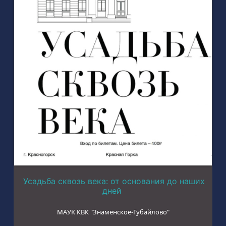
Усадьба сквозь века: от основания до наших
дней
МАУК КВК "Знаменское-Губайлово"