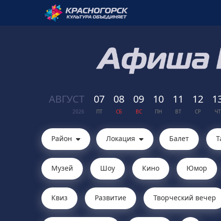
АВГ
УСТ
07
08
09
10
11
12
1
2026
ПТ
СБ
ВС
ПН
ВТ
СР
ЧТ
Район
Локация
Балет
Т
Музей
Шоу
Кино
Юмор
Квиз
Развитие
Творческий вечер