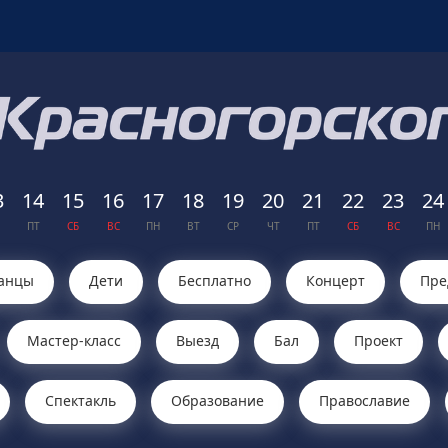
3
14
15
16
17
18
19
20
21
22
23
24
ПТ
СБ
ВС
ПН
ВТ
СР
ЧТ
ПТ
СБ
ВС
ПН
анцы
Дети
Бесплатно
Концерт
Пре
Мастер-класс
Выезд
Бал
Проект
Cпектакль
Образование
Православие