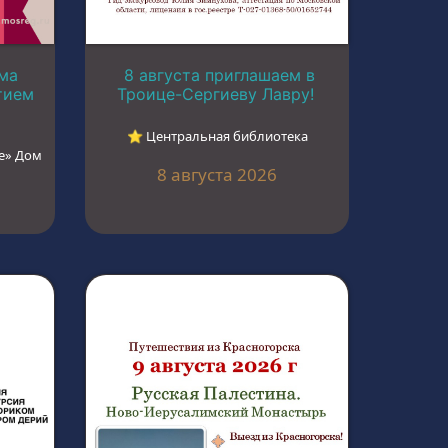
ма
8 августа приглашаем в
тием
Троице-Сергиеву Лавру!
⭐︎ Центральная библиотека
е» Дом
8 августа 2026