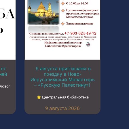
 от
9 августа приглашаем в
ней
поездку в Ново-
Иерусалимский Монастырь
– «Русскую Палестину»!
лово"
⭐︎ Центральная библиотека
9 августа 2026