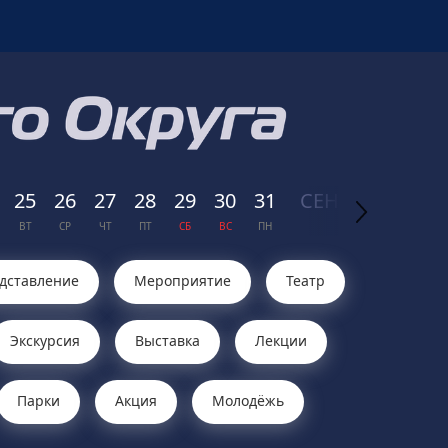
25
26
27
28
29
30
31
СЕН
ТЯБРЬ
01
ВТ
СР
ЧТ
ПТ
СБ
ВС
ПН
2026
ВТ
дставление
Мероприятие
Театр
Экскурсия
Выставка
Лекции
Парки
Акция
Молодёжь