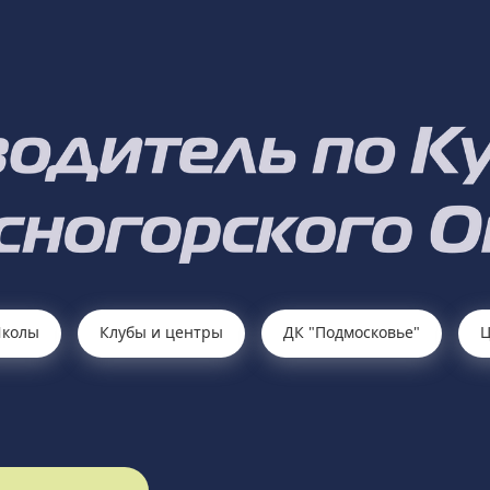
колы
Клубы и центры
ДК "Подмосковье"
Ц