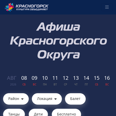
АВГ
08
09
10
11
12
13
14
15
16
2026
СБ
ВС
ПН
ВТ
СР
ЧТ
ПТ
СБ
ВС
Район
Локация
Балет
Танцы
Дети
Бесплатно