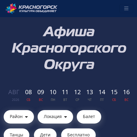
АВГ
08
09
10
11
12
13
14
15
16
2026
СБ
ВС
ПН
ВТ
СР
ЧТ
ПТ
СБ
ВС
Район
Локация
Балет
Танцы
Дети
Бесплатно