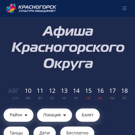
АВГ
10
11
12
13
14
15
16
17
18
2026
ПН
ВТ
СР
ЧТ
ПТ
СБ
ВС
ПН
ВТ
Район
Локация
Балет
Танцы
Дети
Бесплатно