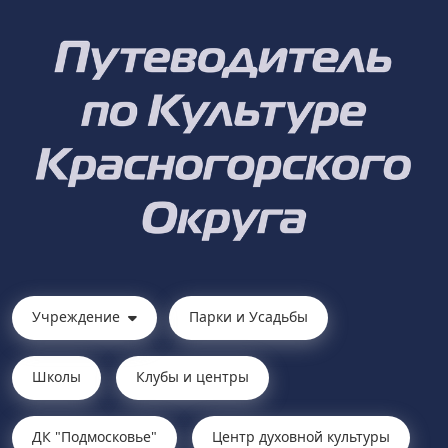
Учреждение
Парки и Усадьбы
Школы
Клубы и центры
ДК "Подмосковье"
Центр духовной культуры