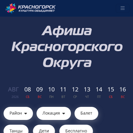
АВГ
08
09
10
11
12
13
14
15
16
2026
СБ
ВС
ПН
ВТ
СР
ЧТ
ПТ
СБ
ВС
Район
Локация
Балет
Танцы
Дети
Бесплатно