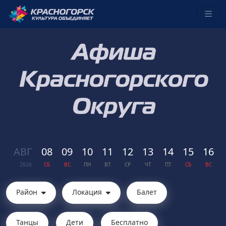
АВГ
08
09
10
11
12
13
14
15
16
2026
СБ
ВС
ПН
ВТ
СР
ЧТ
ПТ
СБ
ВС
Район
Локация
Балет
Танцы
Дети
Бесплатно