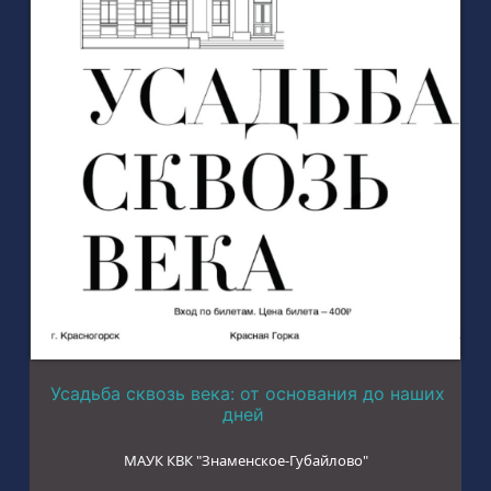
Усадьба сквозь века: от основания до наших
дней
МАУК КВК "Знаменское-Губайлово"