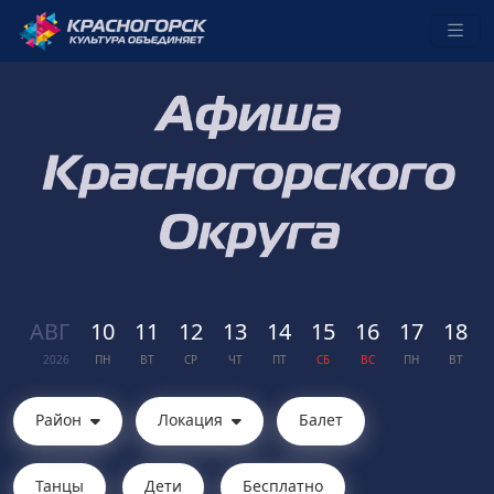
АВГ
10
11
12
13
14
15
16
17
18
2026
ПН
ВТ
СР
ЧТ
ПТ
СБ
ВС
ПН
ВТ
Район
Локация
Балет
Танцы
Дети
Бесплатно