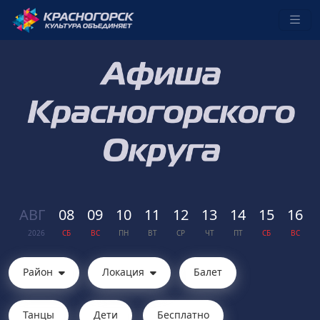
АВГ
08
09
10
11
12
13
14
15
16
2026
СБ
ВС
ПН
ВТ
СР
ЧТ
ПТ
СБ
ВС
Район
Локация
Балет
Танцы
Дети
Бесплатно