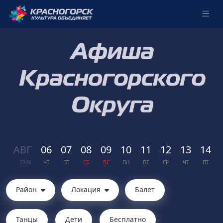
АВГ
06
07
08
09
10
11
12
13
14
2026
ЧТ
ПТ
СБ
ВС
ПН
ВТ
СР
ЧТ
ПТ
Район
Локация
Балет
Танцы
Дети
Бесплатно