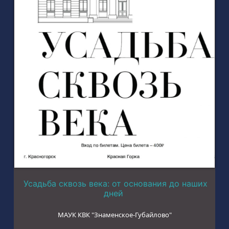
Усадьба сквозь века: от основания до наших
дней
МАУК КВК "Знаменское-Губайлово"